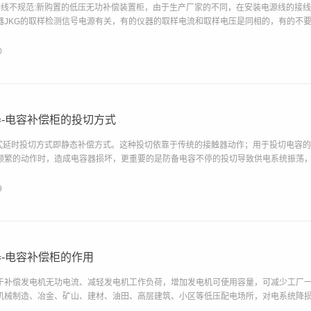
接线不规范:新购置的低压无功补偿装置柜，由于生产厂家的不同，在安装电源线的接
器JKG的取样检测信号电源有关，有的仪器的取样电流和取样电压是同相的，有的不要求
0
-电容补偿柜的投切方式
方式延时投切方式即静态补偿方式。这种投切依靠于传统的接触器动作；用于投切电容
频繁的动作时，造成电容器损坏，更重要的是防备电容不停的投切导致供电系统振荡，这
9
-电容补偿柜的作用
于补偿发电机无功电流、减轻发电机工作负荷，增加发电机可使用容量，可减少工厂
机械制造、冶金、矿山、建材、油田、高层建筑、小区等低压配电场所，对电系统降损节