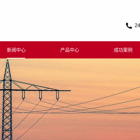
2
新闻中心
产品中心
成功案例