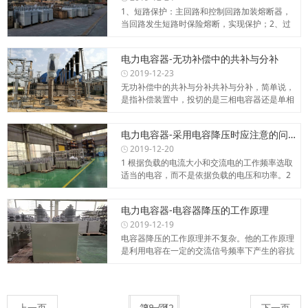
1、短路保护：主回路和控制回路加装熔断器，
当回路发生短路时保险熔断，实现保护；2、过
流保护：主回路加...
电力电容器-无功补偿中的共补与分补
2019-12-23
无功补偿中的共补与分补共补与分补，简单说，
是指补偿装置中，投切的是三相电容器还是单相
电容器。传统的接...
电力电容器-采用电容降压时应注意的问题
2019-12-20
1 根据负载的电流大小和交流电的工作频率选取
适当的电容，而不是依据负载的电压和功率。2
限流电容必须...
电力电容器-电容器降压的工作原理
2019-12-19
电容器降压的工作原理并不复杂。他的工作原理
是利用电容在一定的交流信号频率下产生的容抗
来限制最大工作电...
上一页
第一页
下一页