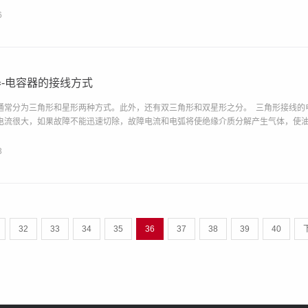
6
-电容器的接线方式
通常分为三角形和星形两种方式。此外，还有双三角形和双星形之分。 三角形接线的
电流很大，如果故障不能迅速切除，故障电流和电弧将使绝缘介质分解产生气体，使油箱
3
32
33
34
35
36
37
38
39
40