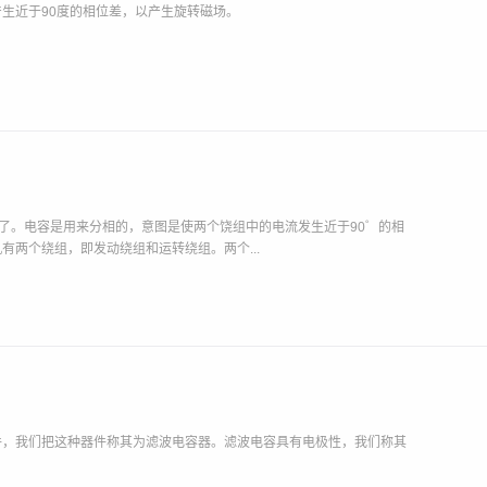
近于90度​的相位差，以产生旋转磁场。
了。电容是用来分相的，意图是使两个饶组中的电流发生近于90゜的相
两个绕组，即发动绕组和运转绕组。两个...
件，我们把这种器件称其为滤波电容器。滤波电容具有电极性，我们称其