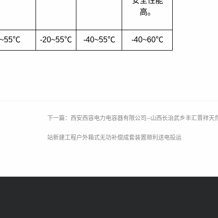
安全性能
高。
0~55
℃
-20~55
℃
-40~55
℃
-40~60
℃
下一篇：西安西容电力电容器有限公司--山西长治武乡丰汇晋祥天然气
站新建工程户外箱式无功补偿成套装置顺利送电投运