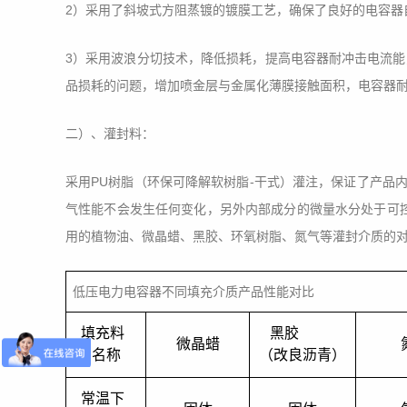
2）采用了斜坡式方阻蒸镀的镀膜工艺，确保了良好的电容器
3）采用波浪分切技术，降低损耗，提高电容器耐冲击电流
品损耗的问题，增加喷金层与金属化薄膜接触面积，电容器
二）、灌封料：
采用PU树脂（环保可降解软树脂-干式）灌注，保证了产品内
气性能不会发生任何变化，另外内部成分的微量水分处于可
用的植物油、微晶蜡、黑胶、环氧树脂、氮气等灌封介质的
低压电力电容器不同填充介质产品性能对比
填充料
黑胶
微晶蜡
名称
（改良沥青）
常温下