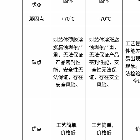
固体
固体
状态
凝固点
+70
℃
+70
℃
对芯体薄膜溶
对芯体溶涨腐
工艺
涨腐蚀现象严
蚀现象严重，
性能
重，无法保证
无法保证产品
易出
缺点
产品密封性
密封性能，安
现象
能，安全性无
全性无法保
法检
法保证，存在
证，存在安全
全
安全风险。
风险。
工艺简单
,
工艺简单
,
优点
价格低
价格低