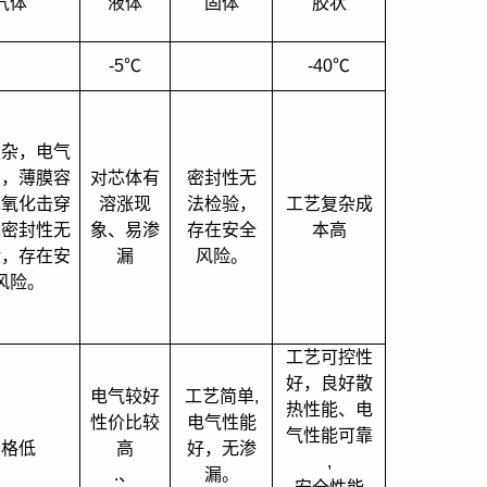
气体
液体
固体
胶状
-5
℃
-40
℃
复杂，电气
差，薄膜容
对芯体有
密封性无
现氧化击穿
溶涨现
法检验，
工艺复杂成
。密封性无
象、易渗
存在安全
本高
验，存在安
漏
风险。
风险。
工艺可控性
好，良好散
电气较好
工艺简单
,
热性能、电
性价比较
电气性能
气性能可靠
价格低
高
好，无渗
,
.
、
漏。