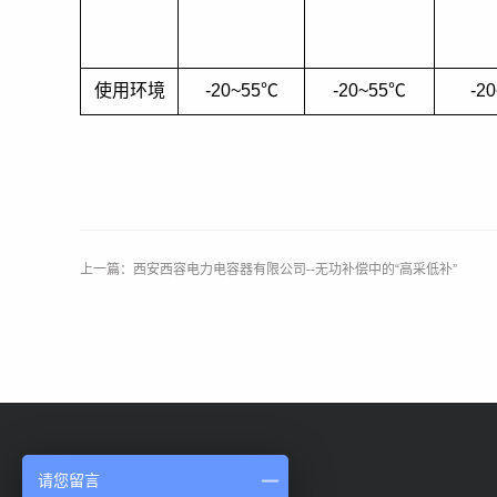
使用环境
-20~55
℃
-20~55
℃
-2
上一篇：西安西容电力电容器有限公司--无功补偿中的“高采低补”
请您留言